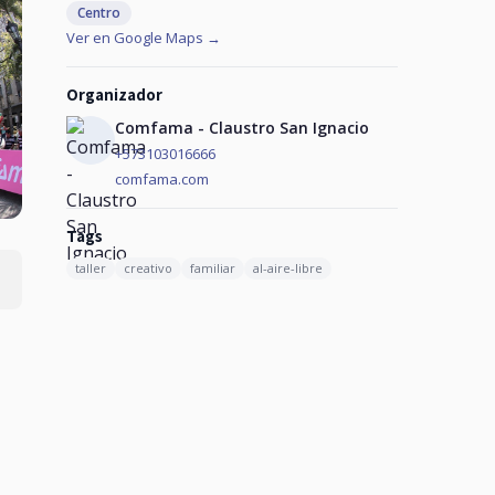
Centro
Ver en Google Maps →
Organizador
Comfama - Claustro San Ignacio
+573103016666
comfama.com
Tags
taller
creativo
familiar
al-aire-libre