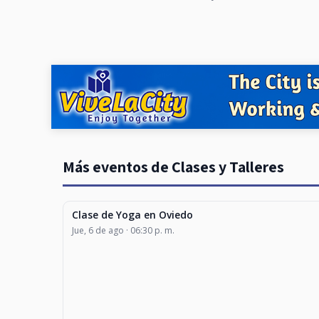
Más eventos de Clases y Talleres
Clase de Yoga en Oviedo
CLASES Y TALLERES
Jue, 6 de ago · 06:30 p. m.