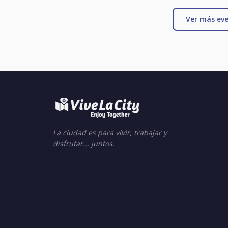
Ver más eve
La ciudad es para vivir, trabajar y
disfrutar... juntos.