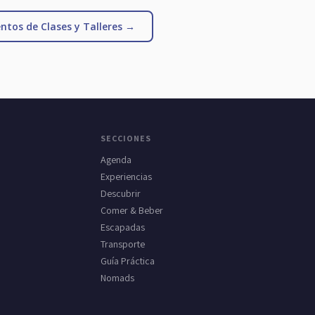
ntos de Clases y Talleres →
SECCIONES
Agenda
Experiencias
Descubrir
Comer & Beber
Escapadas
Transporte
Guía Práctica
Nomads