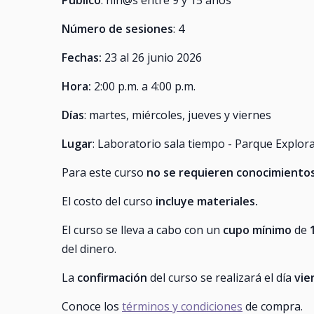
Público
: niñ@s entre 9 y 15 años
Número de sesiones
: 4
Fechas:
23 al 26 junio 2026
Hora:
2:00 p.m. a 4:00 p.m.
Días
: martes, miércoles, jueves y viernes
Lugar
: Laboratorio sala tiempo - Parque Explor
Para este curso
no se requieren conocimientos
El costo del curso
incluye materiales.
El curso se lleva a cabo con un
cupo mínimo
de
del dinero.
La
confirmación
del curso se realizará el día
vier
Conoce los
términos y condiciones
de compra.