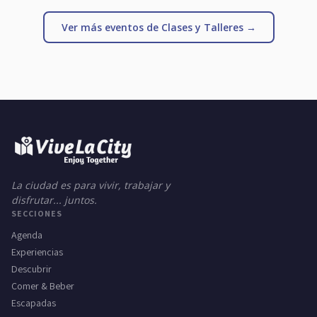
Ver más eventos de Clases y Talleres →
La ciudad es para vivir, trabajar y
disfrutar... juntos.
SECCIONES
Agenda
Experiencias
Descubrir
Comer & Beber
Escapadas