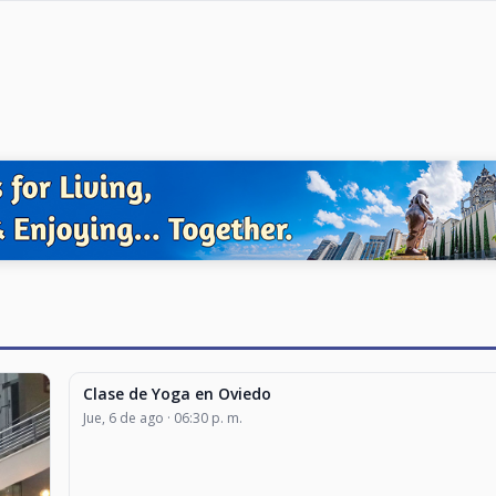
Clase de Yoga en Oviedo
CLASES Y TALLERES
Jue, 6 de ago · 06:30 p. m.