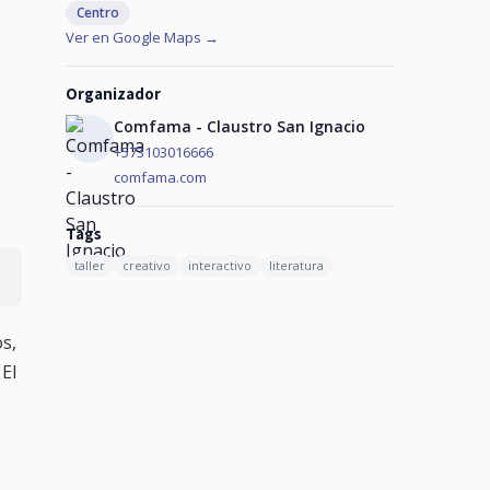
Centro
Ver en Google Maps →
Organizador
Comfama - Claustro San Ignacio
+573103016666
comfama.com
Tags
taller
creativo
interactivo
literatura
os,
 El
e