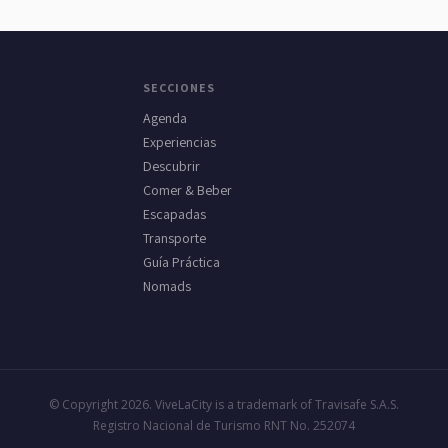
SECCIONES
Agenda
Experiencias
Descubrir
Comer & Beber
Escapadas
Transporte
Guía Práctica
Nomads
© Copyright 2026. ViveLaCity is a trademark of Travisafe S.A.S.
Registro Nacional de Turismo RNT No. 252074