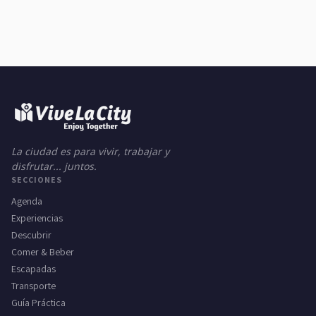
La ciudad es para vivir, trabajar y
disfrutar... juntos.
SECCIONES
Agenda
Experiencias
Descubrir
Comer & Beber
Escapadas
Transporte
Guía Práctica