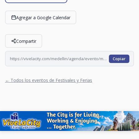
Agregar a Google Calendar
Compartir
https://vivelacity.com/medellin/agenda/evento/mercado-artesanal-san-alejo-mpwsq3ty-mpwsuhbb-mpwt0zwn-mpwt49i6
Copiar
← Todos los eventos de Festivales y Ferias