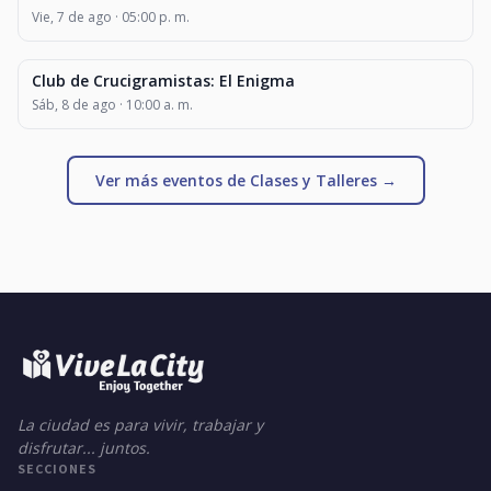
Vie, 7 de ago · 05:00 p. m.
Club de Crucigramistas: El Enigma
CLASES Y TALLERES
Sáb, 8 de ago · 10:00 a. m.
Ver más eventos de Clases y Talleres →
La ciudad es para vivir, trabajar y
disfrutar... juntos.
SECCIONES