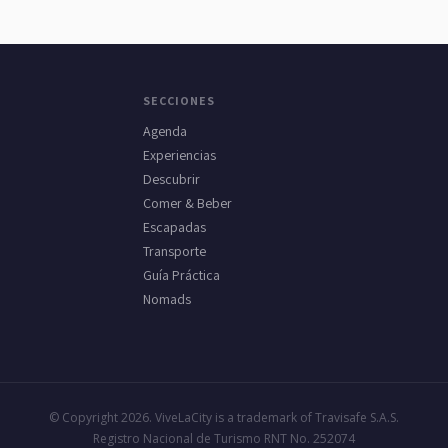
SECCIONES
Agenda
Experiencias
Descubrir
Comer & Beber
Escapadas
Transporte
Guía Práctica
Nomads
© Copyright 2026. ViveLaCity is a trademark of Travisafe S.A.S.
Registro Nacional de Turismo RNT No. 252074