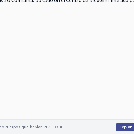
ustro Comfama, ubicado en el Centro de Medellín. Entrada p
rio-cuerpos-que-hablan-2026-09-30
Copiar