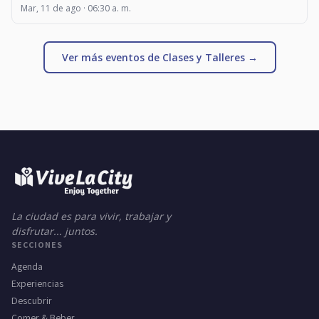
Mar, 11 de ago · 06:30 a. m.
Ver más eventos de Clases y Talleres →
La ciudad es para vivir, trabajar y
disfrutar... juntos.
SECCIONES
Agenda
Experiencias
Descubrir
Comer & Beber