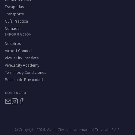
Escapadas
Transporte
Guía Práctica
Nomads
INFORMACIÓN
Nosotros
Airport Connect
ViveLaCity Translate
ViveLaCity Academy
Términos y Condiciones
Política de Privacidad
CONTACTO
© Copyright 2026. ViveLaCity is a trademark of Travisafe S.A.S.