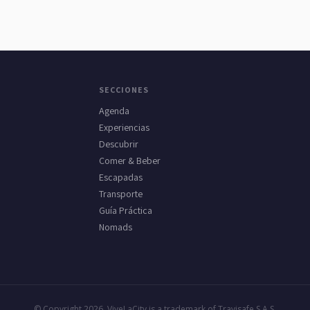
SECCIONES
Agenda
Experiencias
Descubrir
Comer & Beber
Escapadas
Transporte
Guía Práctica
Nomads
© Copyright 2026. ViveLaCity is a trademark of Travisafe S.A.S.