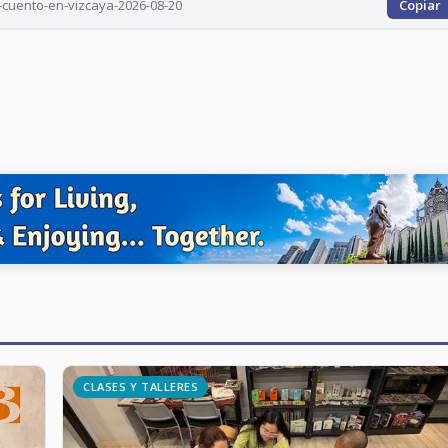
-cuento-en-vizcaya-2026-08-20
Copiar
CLASES Y TALLERES