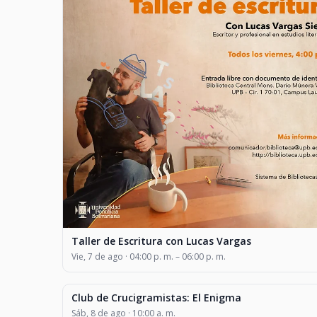
Taller de Escritura con Lucas Vargas
Vie, 7 de ago · 04:00 p. m. – 06:00 p. m.
Club de Crucigramistas: El Enigma
CLASES Y TALLERES
Sáb, 8 de ago · 10:00 a. m.