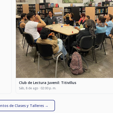
Club de Lectura Juvenil: Titivillus
Sáb, 8 de ago · 02:00 p. m.
ntos de Clases y Talleres →