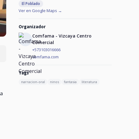
El Poblado
Ver en Google Maps →
Organizador
Comfama - Vizcaya Centro
Comercial
+573103016666
comfama.com
Tags
narracion-oral
ninos
fantasia
literatura
la