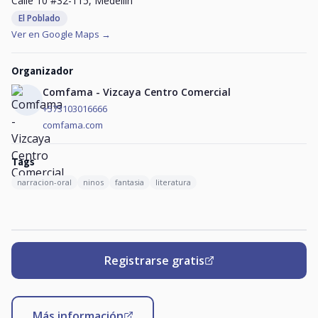
Calle 10 #32-115, Medellín
El Poblado
Ver en Google Maps →
Organizador
Comfama - Vizcaya Centro Comercial
+573103016666
comfama.com
Tags
narracion-oral
ninos
fantasia
literatura
Registrarse gratis
Más información