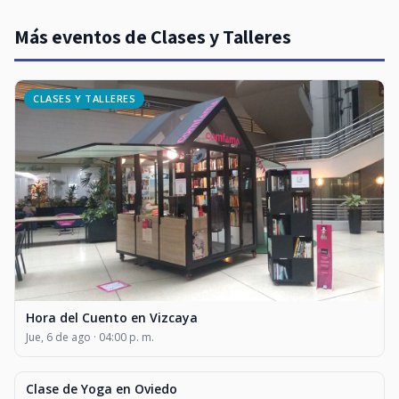
Más eventos de Clases y Talleres
CLASES Y TALLERES
Hora del Cuento en Vizcaya
Jue, 6 de ago · 04:00 p. m.
Clase de Yoga en Oviedo
CLASES Y TALLERES