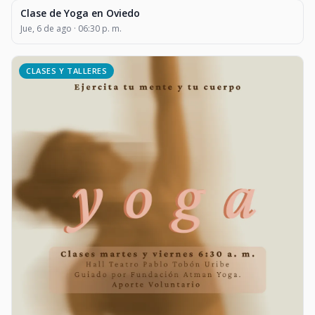
Clase de Yoga en Oviedo
CLASES Y TALLERES
Jue, 6 de ago · 06:30 p. m.
CLASES Y TALLERES