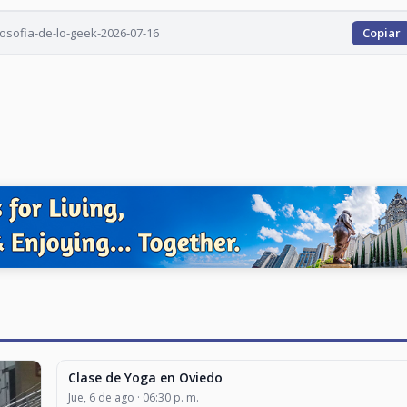
osofia-de-lo-geek-2026-07-16
Copiar
Clase de Yoga en Oviedo
CLASES Y TALLERES
Jue, 6 de ago · 06:30 p. m.