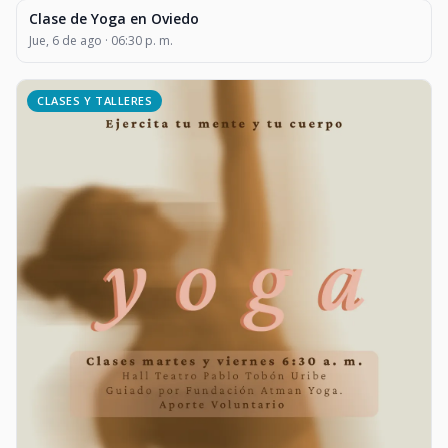
Clase de Yoga en Oviedo
CLASES Y TALLERES
Jue, 6 de ago · 06:30 p. m.
CLASES Y TALLERES