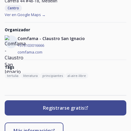
Carrera 44 #48-18, Medellín
Centro
Ver en Google Maps →
Organizador
Comfama - Claustro San Ignacio
+573103016666
comfama.com
Tags
tertulia
literatura
principiantes
al-aire-libre
Registrarse gratis
Más información