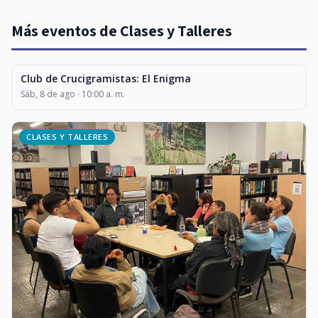
Más eventos de Clases y Talleres
Club de Crucigramistas: El Enigma
CLASES Y TALLERES
Sáb, 8 de ago · 10:00 a. m.
CLASES Y TALLERES