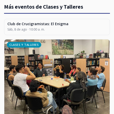
Más eventos de Clases y Talleres
Club de Crucigramistas: El Enigma
CLASES Y TALLERES
Sáb, 8 de ago · 10:00 a. m.
CLASES Y TALLERES