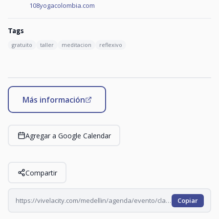
108yogacolombia.com
Tags
gratuito
taller
meditacion
reflexivo
Más información
Agregar a Google Calendar
Compartir
https://vivelacity.com/medellin/agenda/evento/clase-de-yoga-en-oviedo-2026-07-23
Copiar