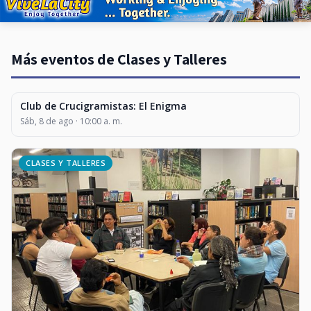
Más eventos de Clases y Talleres
Club de Crucigramistas: El Enigma
CLASES Y TALLERES
Sáb, 8 de ago · 10:00 a. m.
CLASES Y TALLERES