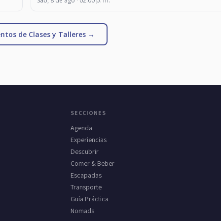
Sáb, 8 de ago · 02:00 p. m.
ntos de Clases y Talleres →
SECCIONES
Agenda
Experiencias
Descubrir
Comer & Beber
Escapadas
Transporte
Guía Práctica
Nomads