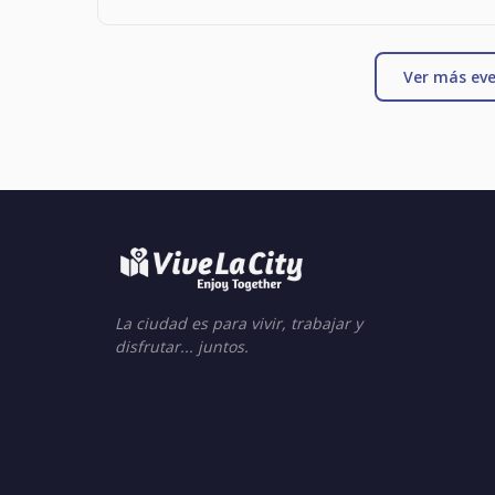
Ver más eve
La ciudad es para vivir, trabajar y
disfrutar... juntos.