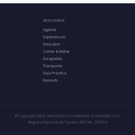
SECCIONES
Agenda
Experiencias
Descubrir
Comer & Beber
Escapadas
Transporte
Guía Práctica
Nomads
© Copyright 2026. ViveLaCity is a trademark of Travisafe S.A.S.
Registro Nacional de Turismo RNT No. 252074