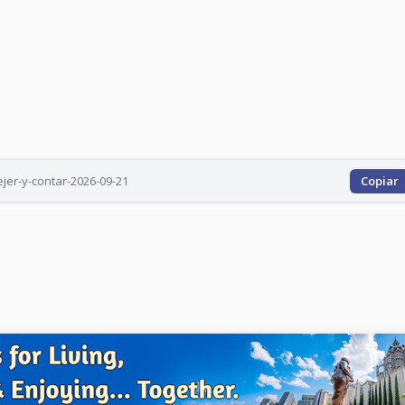
jer-y-contar-2026-09-21
Copiar