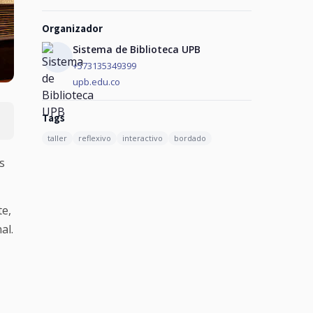
Organizador
Sistema de Biblioteca UPB
+573135349399
upb.edu.co
Tags
taller
reflexivo
interactivo
bordado
s
te,
al.