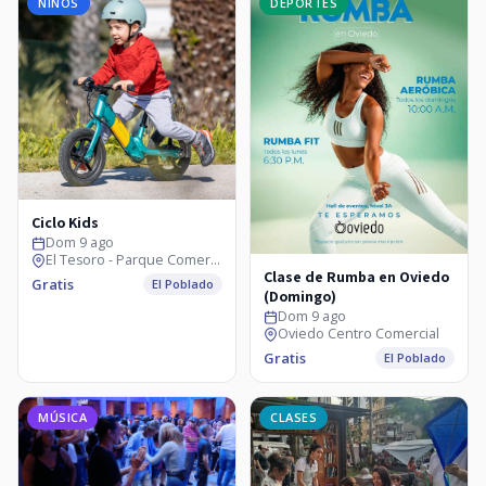
NIÑOS
DEPORTES
Ciclo Kids
Dom 9 ago
El Tesoro - Parque Comercial
Clase de Rumba en Oviedo
Gratis
El Poblado
(Domingo)
Dom 9 ago
Oviedo Centro Comercial
Gratis
El Poblado
MÚSICA
CLASES